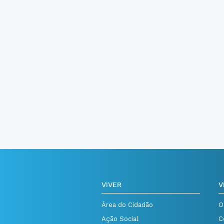
VIVER
V
Área do Cidadão
O
Ação Social
C