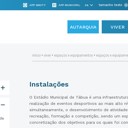
tamanho texto
APP SMIITY
APP MUNICIPAL
AUTARQUIA
VIVER
início
•
viver
•
espaços e equipamentos
•
espaços e equipame
Instalações
O Estádio Municipal de Tábua é uma infraestrutur
realização de eventos desportivos ao mais alto ní
simultaneamente, o desenvolvimento de atividades
recreação, formação e competição, sendo um espa
ida
concretização dos objetivos para os quais foi co