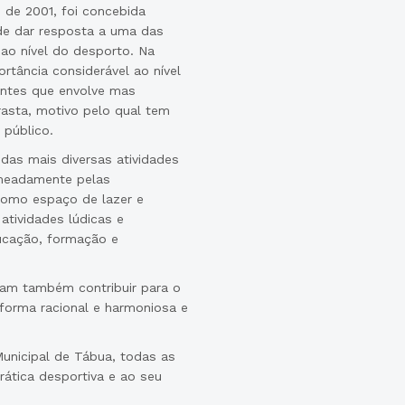
 de 2001, foi concebida
nde dar resposta a uma das
 ao nível do desporto. Na
rtância considerável ao nível
antes que envolve mas
asta, motivo pelo qual tem
 público.
das mais diversas atividades
omeadamente pelas
como espaço de lazer e
atividades lúdicas e
ducação, formação e
sam também contribuir para o
forma racional e harmoniosa e
unicipal de Tábua, todas as
rática desportiva e ao seu