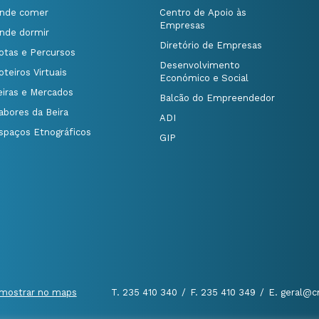
nde comer
Centro de Apoio às
Empresas
nde dormir
Diretório de Empresas
otas e Percursos
Desenvolvimento
oteiros Virtuais
Económico e Social
eiras e Mercados
Balcão do Empreendedor
abores da Beira
ADI
spaços Etnográficos
GIP
mostrar no maps
T. 235 410 340
/
F. 235 410 349
/
E. geral@c