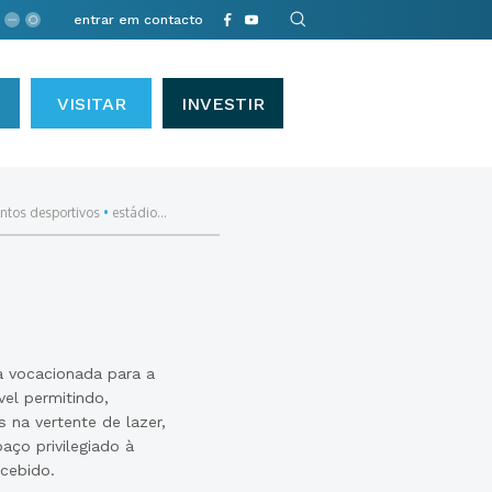
entrar em contacto
VISITAR
INVESTIR
ntos desportivos
•
estádio...
a vocacionada para a
vel permitindo,
 na vertente de lazer,
ço privilegiado à
ncebido.