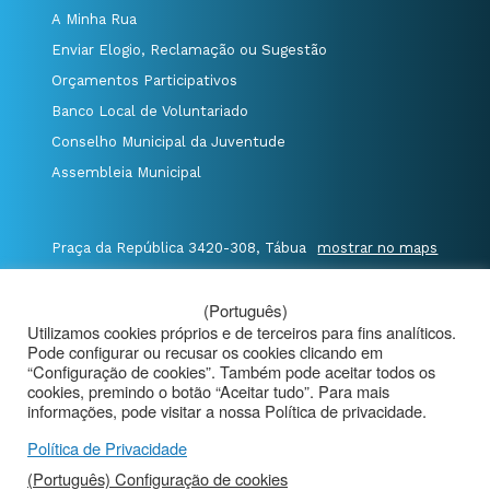
A Minha Rua
Enviar Elogio, Reclamação ou Sugestão
Orçamentos Participativos
Banco Local de Voluntariado
Conselho Municipal da Juventude
Assembleia Municipal
Praça da República 3420-308, Tábua
mostrar no maps
T. 235 410 340
/
F. 235 410 349
/
(Português)
E. geral@cm-tabua.pt
Utilizamos cookies próprios e de terceiros para fins analíticos.
Pode configurar ou recusar os cookies clicando em
@Município de Tábua
|
Mapa do Portal
|
“Configuração de cookies”. Também pode aceitar todos os
cookies, premindo o botão “Aceitar tudo”. Para mais
Politica de Privacidade
|
informações, pode visitar a nossa Política de privacidade.
Aviso de Privacidade - Videovigilância
Política de Privacidade
(Português) Configuração de cookies