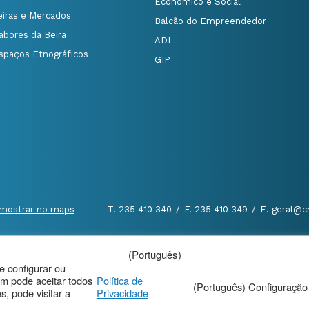
Económico e Social
eiras e Mercados
Balcão do Empreendedor
abores da Beira
ADI
spaços Etnográficos
GIP
mostrar no maps
T. 235 410 340
/
F. 235 410 349
/
E. geral@c
(Português)
al
|
de configurar ou
m pode aceitar todos
Política de
(Português) Configuração
, pode visitar a
Privacidade