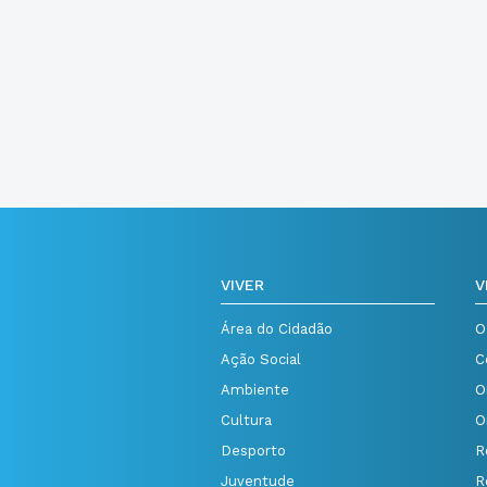
VIVER
V
Área do Cidadão
O
Ação Social
C
Ambiente
O
Cultura
O
Desporto
R
Juventude
R