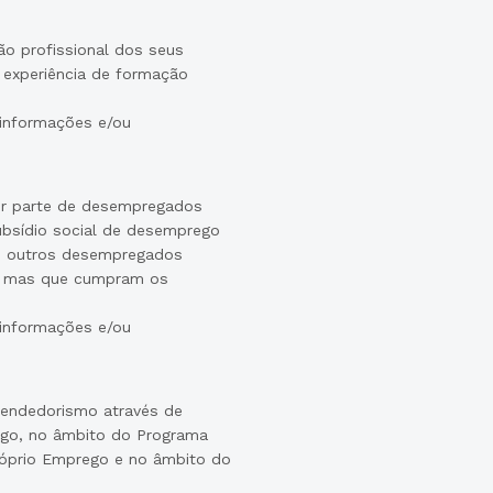
ão profissional dos seus
 experiência de formação
 informações e/ou
por parte de desempregados
ubsídio social de desemprego
o e outros desempregados
is, mas que cumpram os
 informações e/ou
endedorismo através de
ego, no âmbito do Programa
óprio Emprego e no âmbito do