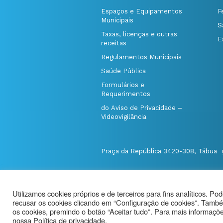
Espaços e Equipamentos
F
Municipais
S
Taxas, licenças e outras
E
receitas
Regulamentos Municipais
Saúde Pública
Formulários e
Requerimentos
do Aviso de Privacidade –
Videovigilância
Praça da República 3420-308, Tábua
@Município de Tábua
|
Mapa do Port
Utilizamos cookies próprios e de terceiros para fins analíticos. Po
Politica de Privacidade
|
recusar os cookies clicando em “Configuração de cookies”. També
Aviso de Privacidade - Videovigilância
os cookies, premindo o botão “Aceitar tudo”. Para mais informações
nossa Política de privacidade.