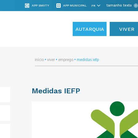
tamanho texto
APP SMIITY
APP MUNICIPAL
AUTARQUIA
VIVER
início
•
viver
•
emprego
•
medidas iefp
Medidas IEFP