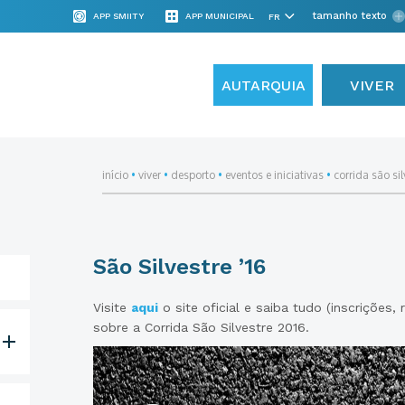
tamanho texto
APP SMIITY
APP MUNICIPAL
AUTARQUIA
VIVER
início
•
viver
•
desporto
•
eventos e iniciativas
•
corrida são sil
São Silvestre ’16
Visite
aqui
o site oficial e saiba tudo (inscrições,
sobre a Corrida São Silvestre 2016.