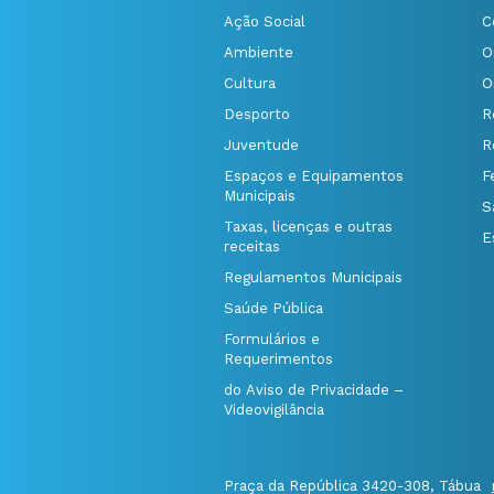
Ação Social
C
Ambiente
O
Cultura
O
Desporto
R
Juventude
R
Espaços e Equipamentos
F
Municipais
S
Taxas, licenças e outras
E
receitas
Regulamentos Municipais
Saúde Pública
Formulários e
Requerimentos
do Aviso de Privacidade –
Videovigilância
Praça da República 3420-308, Tábua