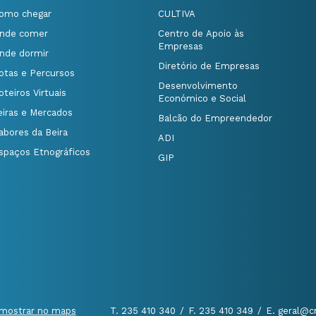
omo chegar
CULTIVA
nde comer
Centro de Apoio às
Empresas
nde dormir
Diretório de Empresas
otas e Percursos
Desenvolvimento
oteiros Virtuais
Económico e Social
eiras e Mercados
Balcão do Empreendedor
abores da Beira
ADI
spaços Etnográficos
GIP
mostrar no maps
T. 235 410 340
/
F. 235 410 349
/
E. geral@c