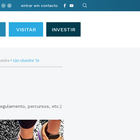
entrar em contacto
VISITAR
INVESTIR
vestre
•
são silvestre ’16
 regulamento, percursos, etc.)