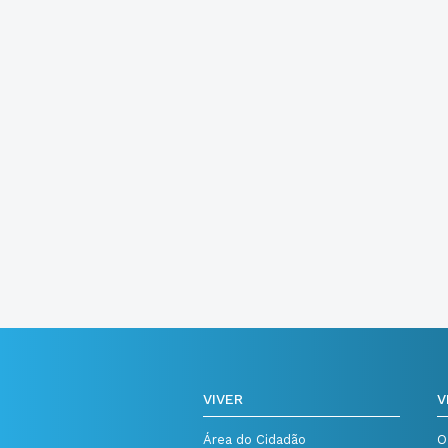
VIVER
V
Área do Cidadão
O