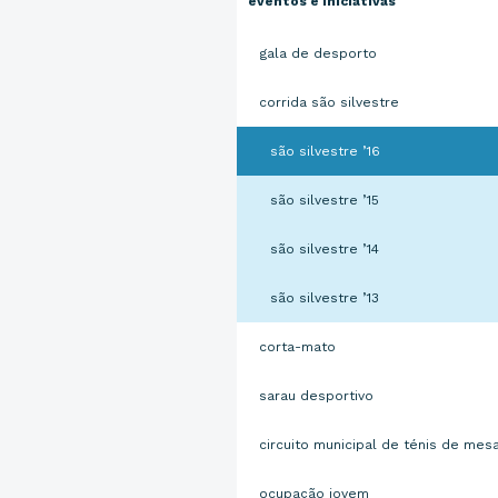
eventos e iniciativas
gala de desporto
corrida são silvestre
são silvestre ’16
são silvestre ’15
são silvestre ’14
são silvestre ’13
corta-mato
sarau desportivo
circuito municipal de ténis de mes
ocupação jovem