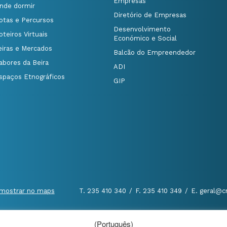
Empresas
nde dormir
Diretório de Empresas
otas e Percursos
Desenvolvimento
oteiros Virtuais
Económico e Social
eiras e Mercados
Balcão do Empreendedor
abores da Beira
ADI
spaços Etnográficos
GIP
mostrar no maps
T. 235 410 340
/
F. 235 410 349
/
E. geral@c
(Português)
al
|