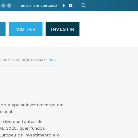
entrar em contacto
VISITAR
INVESTIR
ismo
•
reabilitação urbana
•
ifrru...
ado a apoiar investimentos em
cional.
e diversas fontes de
AL 2020, quer fundos
Europeu de Investimento e o