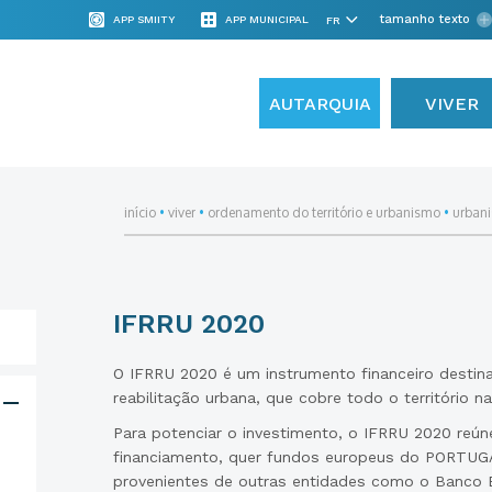
tamanho texto
APP SMIITY
APP MUNICIPAL
AUTARQUIA
VIVER
início
•
viver
•
ordenamento do território e urbanismo
•
urban
IFRRU 2020
O IFRRU 2020 é um instrumento financeiro destin
reabilitação urbana, que cobre todo o território na
Para potenciar o investimento, o IFRRU 2020 reún
financiamento, quer fundos europeus do PORTUG
provenientes de outras entidades como o Banco 