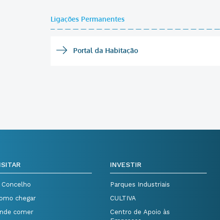
Ligações Permanentes
Portal da Habitação
ISITAR
INVESTIR
 Concelho
Parques Industriais
omo chegar
CULTIVA
nde comer
Centro de Apoio às