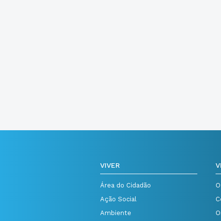
VIVER
V
Área do Cidadão
O
Ação Social
C
Ambiente
O