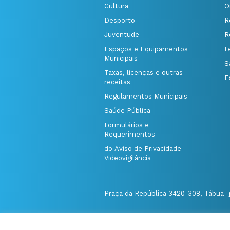
Cultura
O
Desporto
R
Juventude
R
Espaços e Equipamentos
F
Municipais
S
Taxas, licenças e outras
E
receitas
Regulamentos Municipais
Saúde Pública
Formulários e
Requerimentos
do Aviso de Privacidade –
Videovigilância
Praça da República 3420-308, Tábua
@Município de Tábua
|
Mapa do Port