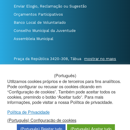
Enviar Elogio, Reclamação ou Sugestão
Orçamentos Participativos
Banco Local de Voluntariado
Conselho Municipal da Juventude
Assembleia Municipal
Praça da República 3420-308, Tábua
mostrar no maps
T. 235 410 340
/
F. 235 410 349
/
(Português)
E. geral@cm-tabua.pt
Utilizamos cookies próprios e de terceiros para fins analíticos.
Pode configurar ou recusar os cookies clicando em
@Município de Tábua
|
Mapa do Portal
|
“Configuração de cookies”. Também pode aceitar todos os
cookies, premindo o botão “Aceitar tudo”. Para mais
Politica de Privacidade
|
informações, pode visitar a nossa Política de privacidade.
Aviso de Privacidade - Videovigilância
Política de Privacidade
(Português) Configuração de cookies
(Português) Rejeitar tudo
(Português) Aceitar tudo