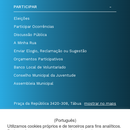
PARTICIPAR
Eleições
Participar Ocorrências
Discussão Pública
A Minha Rua
Enviar Elogio, Reclamação ou Sugestão
Orçamentos Participativos
Banco Local de Voluntariado
Conselho Municipal da Juventude
Assembleia Municipal
Praça da República 3420-308, Tábua
mostrar no maps
T. 235 410 340
/
F. 235 410 349
/
(Português)
E. geral@cm-tabua.pt
Utilizamos cookies próprios e de terceiros para fins analíticos.