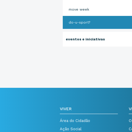
move week
do-u-sport?
eventos e iniciativas
VIVER
V
Área do Cidadão
O
Ação Social
C