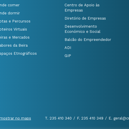
nde comer
Centro de Apoio às
Empresas
nde dormir
Diretório de Empresas
otas e Percursos
Desenvolvimento
oteiros Virtuais
Económico e Social
eiras e Mercados
Balcão do Empreendedor
abores da Beira
ADI
spaços Etnográficos
GIP
mostrar no maps
T. 235 410 340
/
F. 235 410 349
/
E. geral@c