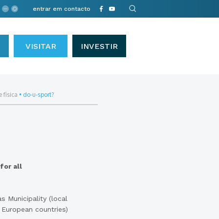
entrar em contacto
VISITAR
INVESTIR
 física
•
do-u-sport?
or all
s Municipality (local
nt European countries)