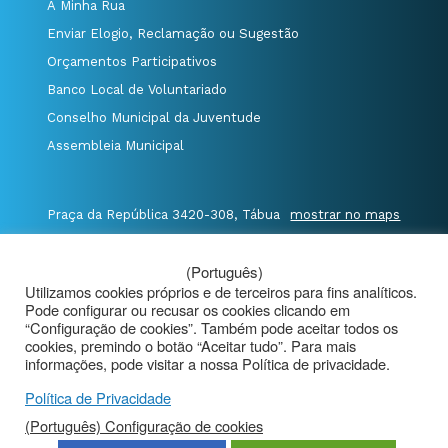
A Minha Rua
Enviar Elogio, Reclamação ou Sugestão
Orçamentos Participativos
Banco Local de Voluntariado
Conselho Municipal da Juventude
Assembleia Municipal
Praça da República 3420-308, Tábua
mostrar no maps
T. 235 410 340
/
F. 235 410 349
/
(Português)
E. geral@cm-tabua.pt
Utilizamos cookies próprios e de terceiros para fins analíticos.
Pode configurar ou recusar os cookies clicando em
@Município de Tábua
|
Mapa do Portal
|
“Configuração de cookies”. Também pode aceitar todos os
cookies, premindo o botão “Aceitar tudo”. Para mais
Politica de Privacidade
|
informações, pode visitar a nossa Política de privacidade.
Aviso de Privacidade - Videovigilância
Política de Privacidade
(Português) Configuração de cookies