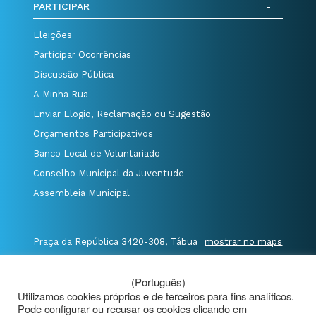
PARTICIPAR
Eleições
Participar Ocorrências
Discussão Pública
A Minha Rua
Enviar Elogio, Reclamação ou Sugestão
Orçamentos Participativos
Banco Local de Voluntariado
Conselho Municipal da Juventude
Assembleia Municipal
Praça da República 3420-308, Tábua
mostrar no maps
T. 235 410 340
/
F. 235 410 349
/
(Português)
E. geral@cm-tabua.pt
Utilizamos cookies próprios e de terceiros para fins analíticos.
Pode configurar ou recusar os cookies clicando em