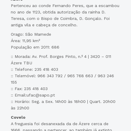
Pertenceu ao conde Fernando Peres, que a escambou
no ano de 1123, obtida autorização da rainha D.
Teresa, com o Bispo de Coimbra, D. Gonçalo. Foi
antiga vila e cabeça de concelho.
Orago: São Mamede
Área: 11,95 km²
População em 2011: 686
:: Morada: Av. Prof. Borges Pinto, n.º 4 | 3420 – 011
Ázere TBU
:: Telefone: 235 418 403
:: Telemóvel: 966 343 792 / 965 768 663 / 963 246
155
:: Fax: 235 418 403
:: Email:ufac@sapo.pt
:: Horário: Seg. a Sex. 14h00 às 18h00 | Quart. 20h00
às 22h00
Covelo
A freguesia foi desanexada da de Ázere cerca de
1666, passando a pertencer, ao também já extinto