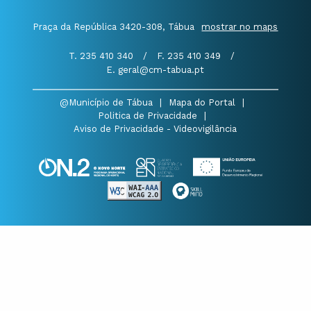
Praça da República 3420-308, Tábua
mostrar no maps
T. 235 410 340
/
F. 235 410 349
/
E. geral@cm-tabua.pt
@Município de Tábua
|
Mapa do Portal
|
Politica de Privacidade
|
Aviso de Privacidade - Videovigilância