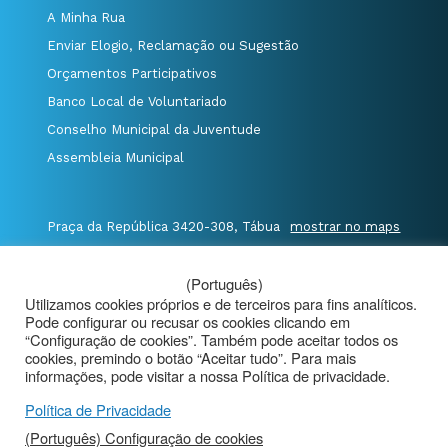
A Minha Rua
Enviar Elogio, Reclamação ou Sugestão
Orçamentos Participativos
Banco Local de Voluntariado
Conselho Municipal da Juventude
Assembleia Municipal
Praça da República 3420-308, Tábua
mostrar no maps
T. 235 410 340
/
F. 235 410 349
/
(Português)
E. geral@cm-tabua.pt
Utilizamos cookies próprios e de terceiros para fins analíticos.
Pode configurar ou recusar os cookies clicando em
@Município de Tábua
|
Mapa do Portal
|
“Configuração de cookies”. Também pode aceitar todos os
cookies, premindo o botão “Aceitar tudo”. Para mais
Politica de Privacidade
|
informações, pode visitar a nossa Política de privacidade.
Aviso de Privacidade - Videovigilância
Política de Privacidade
(Português) Configuração de cookies