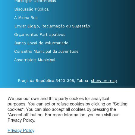
Participar Ocorrências
Discussão Pública
A Minha Rua
Enviar Elogio, Reclamação ou Sugestão
Orçamentos Participativos
Banco Local de Voluntariado
Conselho Municipal da Juventude
Assembleia Municipal
Praça da República 3420-308, Tábua
show on map
P.235 410 340
/
F.235 410 349
/
We use our own and third party cookies for analytical
E.geral@cm-tabua.pt
purposes. You can set or refuse cookies by clicking on "Setting
cookies". You can also accept all cookies by pressing the
"Accept all" button. For more information, you can visit our
@Município de Tábua
|
Site Map
|
privacy policy
|
Privacy Policy.
Aviso de Privacidade - Videovigilância
Privacy Policy