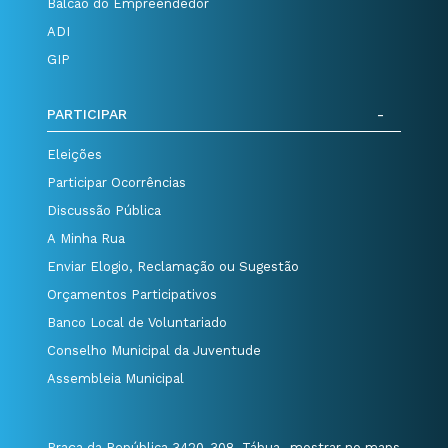
Balcão do Empreendedor
ADI
GIP
PARTICIPAR
Eleições
Participar Ocorrências
Discussão Pública
A Minha Rua
Enviar Elogio, Reclamação ou Sugestão
Orçamentos Participativos
Banco Local de Voluntariado
Conselho Municipal da Juventude
Assembleia Municipal
Praça da República 3420-308, Tábua
mostrar no maps