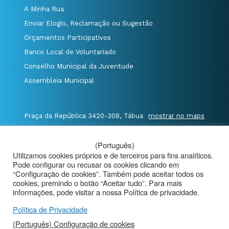
A Minha Rua
Enviar Elogio, Reclamação ou Sugestão
Orçamentos Participativos
Banco Local de Voluntariado
Conselho Municipal da Juventude
Assembleia Municipal
Praça da República 3420-308, Tábua
mostrar no maps
T. 235 410 340
/
F. 235 410 349
/
(Português)
E. geral@cm-tabua.pt
Utilizamos cookies próprios e de terceiros para fins analíticos.
Pode configurar ou recusar os cookies clicando em
@Município de Tábua
|
Mapa do Portal
|
“Configuração de cookies”. Também pode aceitar todos os
cookies, premindo o botão “Aceitar tudo”. Para mais
Politica de Privacidade
|
informações, pode visitar a nossa Política de privacidade.
Aviso de Privacidade - Videovigilância
Política de Privacidade
(Português) Configuração de cookies