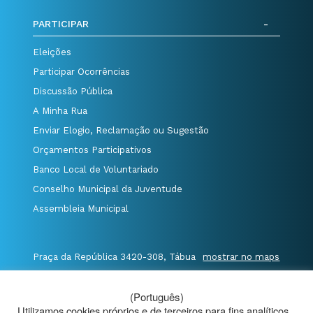
PARTICIPAR
Eleições
Participar Ocorrências
Discussão Pública
A Minha Rua
Enviar Elogio, Reclamação ou Sugestão
Orçamentos Participativos
Banco Local de Voluntariado
Conselho Municipal da Juventude
Assembleia Municipal
Praça da República 3420-308, Tábua
mostrar no maps
T. 235 410 340
/
F. 235 410 349
/
(Português)
E. geral@cm-tabua.pt
Utilizamos cookies próprios e de terceiros para fins analíticos.