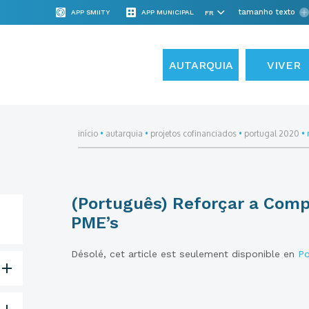
tamanho texto
APP SMIITY
APP MUNICIPAL
AUTARQUIA
VIVER
início
•
autarquia
•
projetos cofinanciados
•
portugal 2020
•
(Português) Reforçar a Comp
PME’s
Désolé, cet article est seulement disponible en
Po