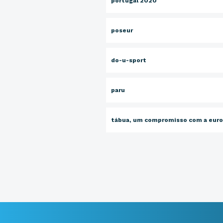
portugal 2020
poseur
do-u-sport
paru
tábua, um compromisso com a eur