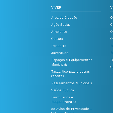
VIVER
V
Área do Cidadão
O
Ação Social
C
Ambiente
O
Cultura
O
Desporto
R
Juventude
R
Espaços e Equipamentos
F
Municipais
S
Taxas, licenças e outras
E
receitas
Regulamentos Municipais
Saúde Pública
Formulários e
Requerimentos
do Aviso de Privacidade –