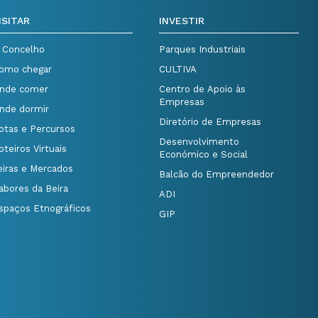
ISITAR
INVESTIR
 Concelho
Parques Industriais
omo chegar
CULTIVA
nde comer
Centro de Apoio às
Empresas
nde dormir
Diretório de Empresas
otas e Percursos
Desenvolvimento
oteiros Virtuais
Económico e Social
eiras e Mercados
Balcão do Empreendedor
abores da Beira
ADI
spaços Etnográficos
GIP