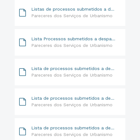
Listas de processos submetidos a despacho do Sr. Presidente da Câmara | 17.07.17 e 02.08.17 a 30.08.17
Pareceres dos Serviços de Urbanismo
Lista Processos submetidos a despacho do Sr Presidente da Câmara de 07 11 2017 a 23 11 2017
Pareceres dos Serviços de Urbanismo
Lista de processos submetidos a despacho (Sr. Presidente e Srª. Vereadora)- 11-07-2018 a 31-07-2018
Pareceres dos Serviços de Urbanismo
Lista de processos submetidos a despacho (Sr. Presidente da Câmara e Srª. Vereadora)de 17-08-2018 a 21-08-2018
Pareceres dos Serviços de Urbanismo
Lista de processos submetidos a despacho da Srª. Vereadora de 05-09-2018 a 20-09-2018
Pareceres dos Serviços de Urbanismo