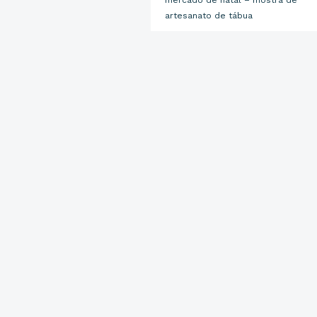
mercado de natal – mostra de
artesanato de tábua