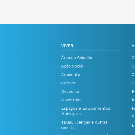
VIVER
V
Área do Cidadão
O
Ação Social
C
Ambiente
O
Cultura
O
Desporto
R
Juventude
R
Espaços e Equipamentos
F
Municipais
S
Taxas, licenças e outras
E
receitas