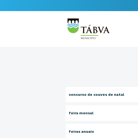
concurso de couves de natal
feira mensal
feiras anuais