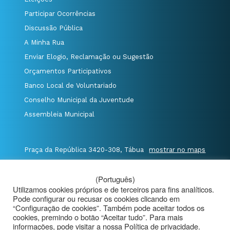
Participar Ocorrências
Discussão Pública
A Minha Rua
Enviar Elogio, Reclamação ou Sugestão
Orçamentos Participativos
Banco Local de Voluntariado
Conselho Municipal da Juventude
Assembleia Municipal
Praça da República 3420-308, Tábua
mostrar no maps
T. 235 410 340
/
F. 235 410 349
/
(Português)
E. geral@cm-tabua.pt
Utilizamos cookies próprios e de terceiros para fins analíticos.
Pode configurar ou recusar os cookies clicando em
@Município de Tábua
|
Mapa do Portal
|
“Configuração de cookies”. Também pode aceitar todos os
cookies, premindo o botão “Aceitar tudo”. Para mais
Politica de Privacidade
|
informações, pode visitar a nossa Política de privacidade.
Aviso de Privacidade - Videovigilância