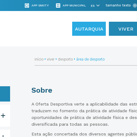
tamanho texto
APP SMIITY
APP MUNICIPAL
AUTARQUIA
VIVER
início
•
viver
•
desporto
•
área de desporto
Sobre
A Oferta Desportiva verte a aplicabilidade das est
traduzem no fomento da prática de atividade físic
oportunidades de prática de atividade física e des
diversificada para todas as pessoas.
Esta ação concertada dos diversos agentes públi