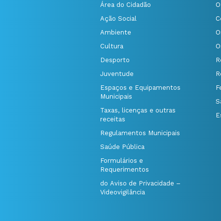
Área do Cidadão
O
Ação Social
C
Ambiente
O
Cultura
O
Desporto
R
Juventude
R
Espaços e Equipamentos
F
Municipais
S
Taxas, licenças e outras
E
receitas
Regulamentos Municipais
Saúde Pública
Formulários e
Requerimentos
do Aviso de Privacidade –
Videovigilância