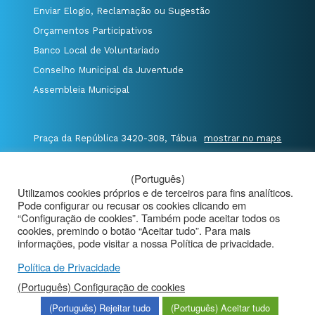
Enviar Elogio, Reclamação ou Sugestão
Orçamentos Participativos
Banco Local de Voluntariado
Conselho Municipal da Juventude
Assembleia Municipal
Praça da República 3420-308, Tábua
mostrar no maps
T. 235 410 340
/
F. 235 410 349
/
(Português)
E. geral@cm-tabua.pt
Utilizamos cookies próprios e de terceiros para fins analíticos.
Pode configurar ou recusar os cookies clicando em
@Município de Tábua
|
Mapa do Portal
|
“Configuração de cookies”. Também pode aceitar todos os
cookies, premindo o botão “Aceitar tudo”. Para mais
Politica de Privacidade
|
informações, pode visitar a nossa Política de privacidade.
Aviso de Privacidade - Videovigilância
Política de Privacidade
(Português) Configuração de cookies
(Português) Rejeitar tudo
(Português) Aceitar tudo