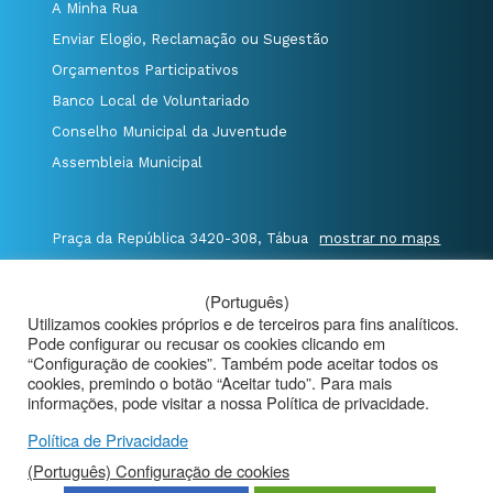
A Minha Rua
Enviar Elogio, Reclamação ou Sugestão
Orçamentos Participativos
Banco Local de Voluntariado
Conselho Municipal da Juventude
Assembleia Municipal
Praça da República 3420-308, Tábua
mostrar no maps
T. 235 410 340
/
F. 235 410 349
/
(Português)
E. geral@cm-tabua.pt
Utilizamos cookies próprios e de terceiros para fins analíticos.
Pode configurar ou recusar os cookies clicando em
@Município de Tábua
|
Mapa do Portal
|
“Configuração de cookies”. Também pode aceitar todos os
cookies, premindo o botão “Aceitar tudo”. Para mais
Politica de Privacidade
|
informações, pode visitar a nossa Política de privacidade.
Aviso de Privacidade - Videovigilância
Política de Privacidade
(Português) Configuração de cookies