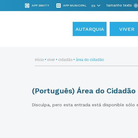
tamanho texto
APP SMIITY
APP MUNICIPAL
AUTARQUIA
VIVER
início
•
viver
•
cidadão
•
área do cidadão
(Português) Área do Cidadão
Disculpa, pero esta entrada está disponible sólo