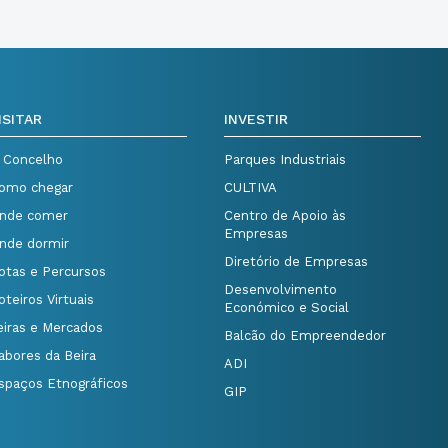
ISITAR
INVESTIR
 Concelho
Parques Industriais
omo chegar
CULTIVA
nde comer
Centro de Apoio às
Empresas
nde dormir
Diretório de Empresas
otas e Percursos
Desenvolvimento
oteiros Virtuais
Económico e Social
eiras e Mercados
Balcão do Empreendedor
abores da Beira
ADI
spaços Etnográficos
GIP