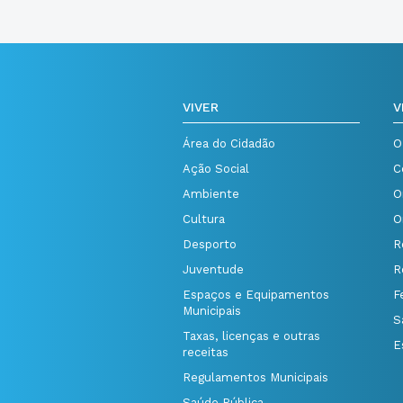
VIVER
V
Área do Cidadão
O
Ação Social
C
Ambiente
O
Cultura
O
Desporto
R
Juventude
R
Espaços e Equipamentos
F
Municipais
S
Taxas, licenças e outras
E
receitas
Regulamentos Municipais
Saúde Pública