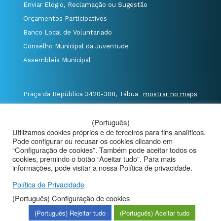
Enviar Elogio, Reclamação ou Sugestão
Orçamentos Participativos
Banco Local de Voluntariado
Conselho Municipal da Juventude
Assembleia Municipal
Praça da República 3420-308, Tábua
mostrar no maps
T. 235 410 340
/
F. 235 410 349
/
(Português)
E. geral@cm-tabua.pt
Utilizamos cookies próprios e de terceiros para fins analíticos.
Pode configurar ou recusar os cookies clicando em
@Município de Tábua
|
Mapa do Portal
|
“Configuração de cookies”. Também pode aceitar todos os
cookies, premindo o botão “Aceitar tudo”. Para mais
Politica de Privacidade
|
informações, pode visitar a nossa Política de privacidade.
Aviso de Privacidade - Videovigilância
Política de Privacidade
(Português) Configuração de cookies
(Português) Rejeitar tudo
(Português) Aceitar tudo