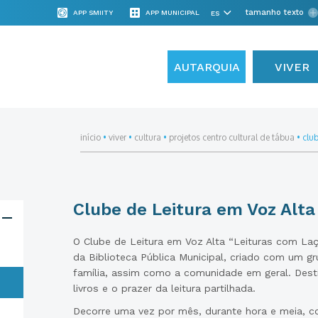
tamanho texto
APP SMIITY
APP MUNICIPAL
AUTARQUIA
VIVER
início
•
viver
•
cultura
•
projetos centro cultural de tábua
•
club
Clube de Leitura em Voz Alta
O Clube de Leitura em Voz Alta “Leituras com Laç
da Biblioteca Pública Municipal, criado com um g
família, assim como a comunidade em geral. Dest
livros e o prazer da leitura partilhada.
Decorre uma vez por mês, durante hora e meia, co