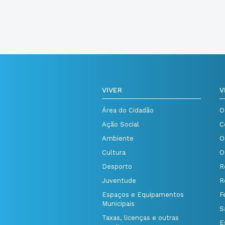
VIVER
V
Área do Cidadão
O
Ação Social
C
Ambiente
O
Cultura
O
Desporto
R
Juventude
R
Espaços e Equipamentos
F
Municipais
S
Taxas, licenças e outras
E