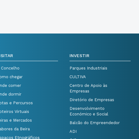
ISITAR
INVESTIR
 Concelho
Parques Industriais
omo chegar
CULTIVA
nde comer
Centro de Apoio às
Empresas
nde dormir
Diretório de Empresas
otas e Percursos
Desenvolvimento
oteiros Virtuais
Económico e Social
eiras e Mercados
Balcão do Empreendedor
abores da Beira
ADI
spaços Etnográficos