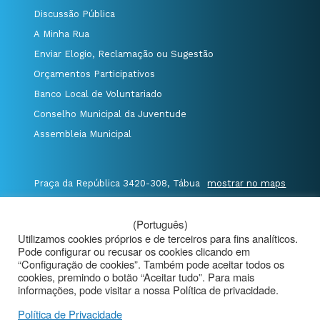
Discussão Pública
A Minha Rua
Enviar Elogio, Reclamação ou Sugestão
Orçamentos Participativos
Banco Local de Voluntariado
Conselho Municipal da Juventude
Assembleia Municipal
Praça da República 3420-308, Tábua
mostrar no maps
T. 235 410 340
/
F. 235 410 349
/
(Português)
E. geral@cm-tabua.pt
Utilizamos cookies próprios e de terceiros para fins analíticos.
Pode configurar ou recusar os cookies clicando em
@Município de Tábua
|
Mapa do Portal
|
“Configuração de cookies”. Também pode aceitar todos os
cookies, premindo o botão “Aceitar tudo”. Para mais
Politica de Privacidade
|
informações, pode visitar a nossa Política de privacidade.
Aviso de Privacidade - Videovigilância
Política de Privacidade