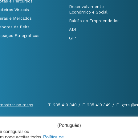
otas e Percursos
Desenvolvimento
oteiros Virtuais
Económico e Social
eiras e Mercados
Balcão do Empreendedor
abores da Beira
ADI
spaços Etnográficos
GIP
mostrar no maps
T. 235 410 340
/
F. 235 410 349
/
E. geral@c
(Português)
al
|
de configurar ou
m pode aceitar todos
Política de