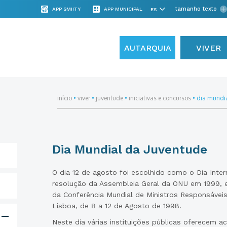
tamanho texto
APP SMIITY
APP MUNICIPAL
AUTARQUIA
VIVER
início
•
viver
•
juventude
•
iniciativas e concursos
•
dia mundia
Dia Mundial da Juventude
O dia 12 de agosto foi escolhido como o Dia Inter
resolução da Assembleia Geral da ONU em 1999,
da Conferência Mundial de Ministros Responsáveis
Lisboa, de 8 a 12 de Agosto de 1998.
Neste dia várias instituições públicas oferecem a