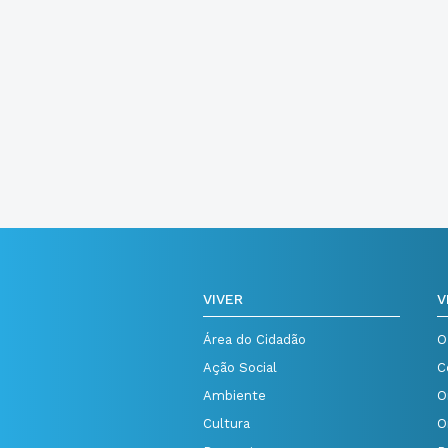
VIVER
V
Área do Cidadão
O
Ação Social
C
Ambiente
O
Cultura
O