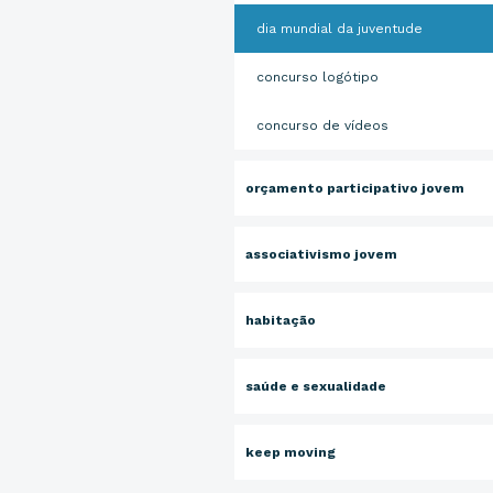
dia mundial da juventude
concurso logótipo
concurso de vídeos
orçamento participativo jovem
associativismo jovem
habitação
saúde e sexualidade
keep moving