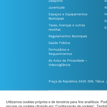
Desporto
R
Juventude
R
Espaços e Equipamentos
F
Municipais
S
Taxas, licenças e outras
E
receitas
Regulamentos Municipais
Saúde Pública
Formulários e
Requerimentos
do Aviso de Privacidade –
Videovigilância
Praça da República 3420-308, Tábua
@Município de Tábua
|
Mapa do Port
Utilizamos cookies próprios e de terceiros para fins analíticos. Po
Politica de Privacidade
|
recusar os cookies clicando em “Configuração de cookies”. També
Aviso de Privacidade - Videovigilância