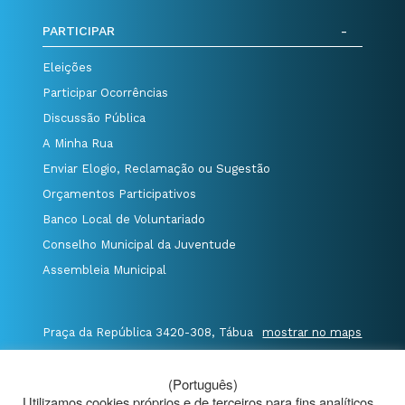
PARTICIPAR
Eleições
Participar Ocorrências
Discussão Pública
A Minha Rua
Enviar Elogio, Reclamação ou Sugestão
Orçamentos Participativos
Banco Local de Voluntariado
Conselho Municipal da Juventude
Assembleia Municipal
Praça da República 3420-308, Tábua
mostrar no maps
T. 235 410 340
/
F. 235 410 349
/
(Português)
E. geral@cm-tabua.pt
Utilizamos cookies próprios e de terceiros para fins analíticos.