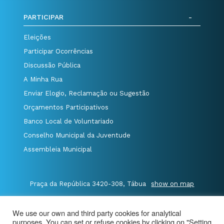
PARTICIPAR
Eleições
Participar Ocorrências
Discussão Pública
A Minha Rua
Enviar Elogio, Reclamação ou Sugestão
Orçamentos Participativos
Banco Local de Voluntariado
Conselho Municipal da Juventude
Assembleia Municipal
Praça da República 3420-308, Tábua
show on map
P.235 410 340
/
F.235 410 349
/
We use our own and third party cookies for analytical
E.geral@cm-tabua.pt
purposes. You can set or refuse cookies by clicking on "Setting