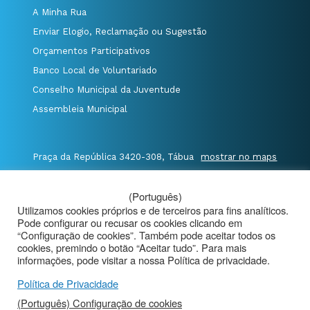
A Minha Rua
Enviar Elogio, Reclamação ou Sugestão
Orçamentos Participativos
Banco Local de Voluntariado
Conselho Municipal da Juventude
Assembleia Municipal
Praça da República 3420-308, Tábua
mostrar no maps
T. 235 410 340
/
F. 235 410 349
/
(Português)
E. geral@cm-tabua.pt
Utilizamos cookies próprios e de terceiros para fins analíticos.
Pode configurar ou recusar os cookies clicando em
@Município de Tábua
|
Mapa do Portal
|
“Configuração de cookies”. Também pode aceitar todos os
cookies, premindo o botão “Aceitar tudo”. Para mais
Politica de Privacidade
|
informações, pode visitar a nossa Política de privacidade.
Aviso de Privacidade - Videovigilância
Política de Privacidade
(Português) Configuração de cookies