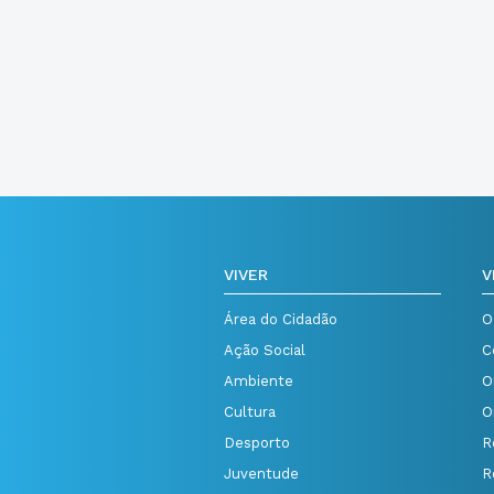
VIVER
V
Área do Cidadão
O
Ação Social
C
Ambiente
O
Cultura
O
Desporto
R
Juventude
R