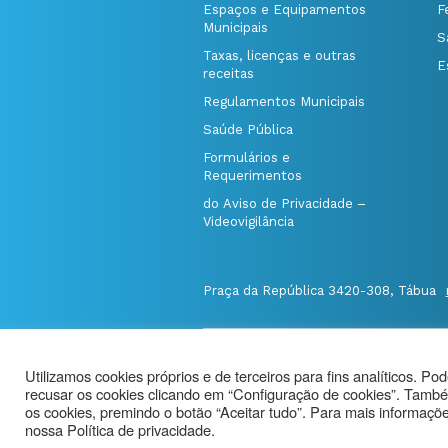
Espaços e Equipamentos
F
Municipais
S
Taxas, licenças e outras
E
receitas
Regulamentos Municipais
Saúde Pública
Formulários e
Requerimentos
do Aviso de Privacidade –
Videovigilância
Praça da República 3420-308, Tábua
@Município de Tábua
|
Mapa do Port
Utilizamos cookies próprios e de terceiros para fins analíticos. Po
Politica de Privacidade
|
recusar os cookies clicando em “Configuração de cookies”. També
Aviso de Privacidade - Videovigilância
os cookies, premindo o botão “Aceitar tudo”. Para mais informações
nossa Política de privacidade.