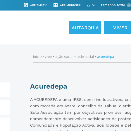
tamanho texto
APP SMIITY
APP MUNICIPAL
AUTARQUIA
VIVER
início
•
viver
•
ação social
•
rede social
•
acuredepa
Acuredepa
A ACUREDEPA é uma IPSS, sem fins lucrativos, cr
com morada em Ázere, concelho de Tábua, distrit
Esta Associação tem por objectivos promover acçõ
nomeadamente desenvolver actividades de protecç
Comunidade e População Activa, aos Idosos e De