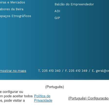
eiras e Mercados
Balcão do Empreendedor
abores da Beira
ADI
spaços Etnográficos
GIP
mostrar no maps
T. 235 410 340
/
F. 235 410 349
/
E. geral@c
(Português)
al
|
de configurar ou
m pode aceitar todos
Política de
(Português) Configuração
, pode visitar a
Privacidade