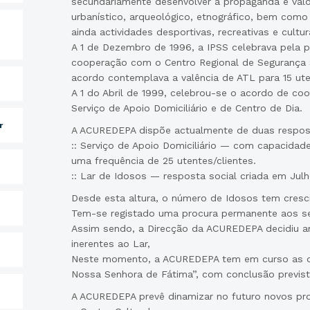
secundariamente desenvolver a propaganda e valo
urbanístico, arqueológico, etnográfico, bem como
ainda actividades desportivas, recreativas e cultu
A 1 de Dezembro de 1996, a IPSS celebrava pela p
cooperação com o Centro Regional de Segurança 
acordo contemplava a valência de ATL para 15 ute
A 1 do Abril de 1999, celebrou-se o acordo de co
Serviço de Apoio Domiciliário e de Centro de Dia.
r
A ACUREDEPA dispõe actualmente de duas respost
:: Serviço de Apoio Domiciliário — com capacida
uma frequência de 25 utentes/clientes.
:: Lar de Idosos — resposta social criada em Jul
Desde esta altura, o número de Idosos tem cresci
Tem-se registado uma procura permanente aos ser
Assim sendo, a Direcção da ACUREDEPA decidiu amp
inerentes ao Lar,
Neste momento, a ACUREDEPA tem em curso as o
Nossa Senhora de Fátima”, com conclusão previst
A ACUREDEPA prevê dinamizar no futuro novos pro