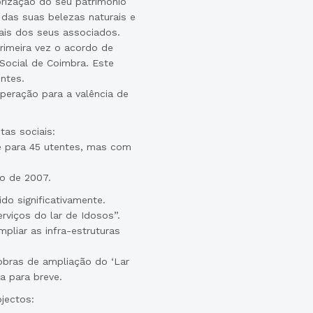
rização do seu património
 das suas belezas naturais e
rais dos seus associados.
rimeira vez o acordo de
Social de Coimbra. Este
ntes.
operação para a valência de
as sociais:
de para 45 utentes, mas com
ho de 2007.
do significativamente.
viços do lar de Idosos”.
liar as infra-estruturas
bras de ampliação do ‘Lar
a para breve.
jectos: