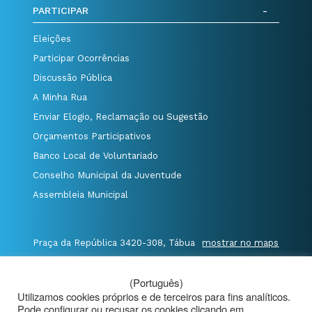
PARTICIPAR
Eleições
Participar Ocorrências
Discussão Pública
A Minha Rua
Enviar Elogio, Reclamação ou Sugestão
Orçamentos Participativos
Banco Local de Voluntariado
Conselho Municipal da Juventude
Assembleia Municipal
Praça da República 3420-308, Tábua
mostrar no maps
T. 235 410 340
/
F. 235 410 349
/
(Português)
E. geral@cm-tabua.pt
Utilizamos cookies próprios e de terceiros para fins analíticos.
Pode configurar ou recusar os cookies clicando em