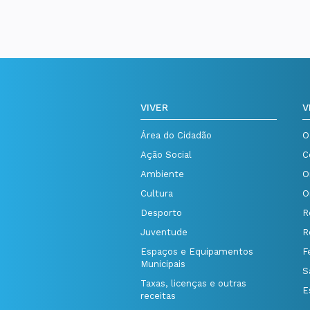
VIVER
V
Área do Cidadão
O
Ação Social
C
Ambiente
O
Cultura
O
Desporto
R
Juventude
R
Espaços e Equipamentos
F
Municipais
S
Taxas, licenças e outras
E
receitas