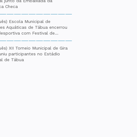
al junto da Embaixada da
ca Checa
uês) Escola Municipal de
des Aquáticas de Tábua encerrou
esportiva com Festival de...
ês) XII Torneio Municipal de Gira
euniu participantes no Estádio
al de Tábua