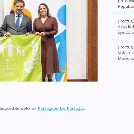
potenci
Repúbli
(Portug
Ativida
época d
(Portugu
Volei r
Municip
disponible sólo en
Portugués De Portugal
.