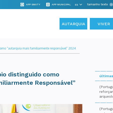
tamanho texto
APP SMIITY
APP MUNICIPAL
AUTARQUIA
VIVER
como “autarquia mais familiarmente responsável” 2024
io distinguido como
últimas
miliarmente Responsável”
(Portug
reforça
arqueol
(Portug