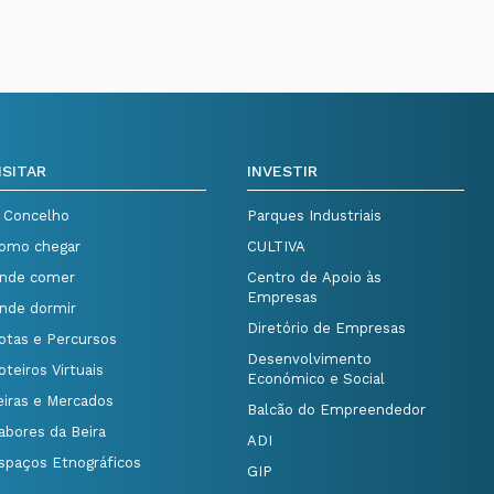
ISITAR
INVESTIR
 Concelho
Parques Industriais
omo chegar
CULTIVA
nde comer
Centro de Apoio às
Empresas
nde dormir
Diretório de Empresas
otas e Percursos
Desenvolvimento
oteiros Virtuais
Económico e Social
eiras e Mercados
Balcão do Empreendedor
abores da Beira
ADI
spaços Etnográficos
GIP