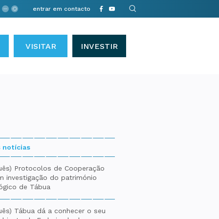
entrar em contacto
VISITAR
INVESTIR
 notícias
uês) Protocolos de Cooperação
m investigação do património
ógico de Tábua
uês) Tábua dá a conhecer o seu