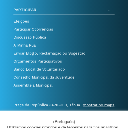
PARTICIPAR
Eleições
Participar Ocorrências
Discussão Pública
A Minha Rua
Enviar Elogio, Reclamação ou Sugestão
Orçamentos Participativos
Banco Local de Voluntariado
Conselho Municipal da Juventude
Assembleia Municipal
Praça da República 3420-308, Tábua
mostrar no maps
T. 235 410 340
/
F. 235 410 349
/
(Português)
E. geral@cm-tabua.pt
Utilizamos cookies próprios e de terceiros para fins analíticos.