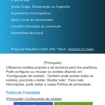
A Minha Rua
Enviar Elogio, Reclamação ou Sugestão
Orçamentos Participativos
Banco Local de Voluntariado
Conselho Municipal da Juventude
Assembleia Municipal
Praça da República 3420-308, Tábua
mostrar no maps
T. 235 410 340
/
F. 235 410 349
/
(Português)
E. geral@cm-tabua.pt
Utilizamos cookies próprios e de terceiros para fins analíticos.
Pode configurar ou recusar os cookies clicando em
@Município de Tábua
|
Mapa do Portal
|
“Configuração de cookies”. Também pode aceitar todos os
Politica de Privacidade
|
cookies, premindo o botão “Aceitar tudo”. Para mais
informações, pode visitar a nossa Política de privacidade.
Aviso de Privacidade - Videovigilância
Política de Privacidade
(Português) Configuração de cookies