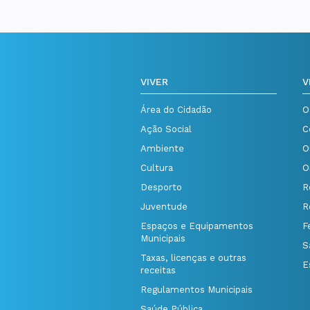
VIVER
V
Área do Cidadão
O
Ação Social
C
Ambiente
O
Cultura
O
Desporto
R
Juventude
R
Espaços e Equipamentos
F
Municipais
S
Taxas, licenças e outras
E
receitas
Regulamentos Municipais
Saúde Pública