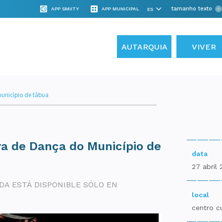
tamanho texto
APP SMIITY
APP MUNICIPAL
AUTARQUIA
VIVER
unicípio de tábua
ra de Dança do Município de
data
27 abril 
DA ESTÁ DISPONIBLE SÓLO EN
local
centro c