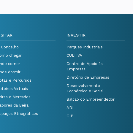
ISITAR
INVESTIR
 Concelho
Parques Industriais
omo chegar
CULTIVA
nde comer
Centro de Apoio às
Empresas
nde dormir
Diretório de Empresas
otas e Percursos
Desenvolvimento
oteiros Virtuais
Económico e Social
eiras e Mercados
Balcão do Empreendedor
abores da Beira
ADI
spaços Etnográficos
GIP