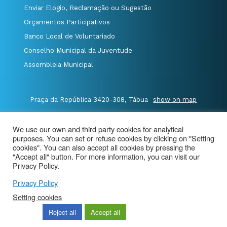
Enviar Elogio, Reclamação ou Sugestão
Orçamentos Participativos
Banco Local de Voluntariado
Conselho Municipal da Juventude
Assembleia Municipal
Praça da República 3420-308, Tábua
show on map
P.235 410 340
/
F.235 410 349
/
We use our own and third party cookies for analytical
E.geral@cm-tabua.pt
purposes. You can set or refuse cookies by clicking on "Setting
cookies". You can also accept all cookies by pressing the
"Accept all" button. For more information, you can visit our
@Município de Tábua
|
Site Map
|
privacy policy
|
Privacy Policy.
Aviso de Privacidade - Videovigilância
Privacy Policy
Setting cookies
Reject all
Accept all