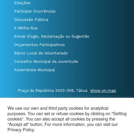
Eleições
Participar Ocorrências
Discussão Pública
A Minha Rua
Enviar Elogio, Reclamação ou Sugestão
Orçamentos Participativos
Banco Local de Voluntariado
Conselho Municipal da Juventude
Assembleia Municipal
Praça da República 3420-308, Tábua
show on map
P.235 410 340
/
F.235 410 349
/
We use our own and third party cookies for analytical
E.geral@cm-tabua.pt
purposes. You can set or refuse cookies by clicking on "Setting
cookies". You can also accept all cookies by pressing the
@Município de Tábua
|
Site Map
|
privacy policy
|
"Accept all" button. For more information, you can visit our
Privacy Policy.
Aviso de Privacidade - Videovigilância