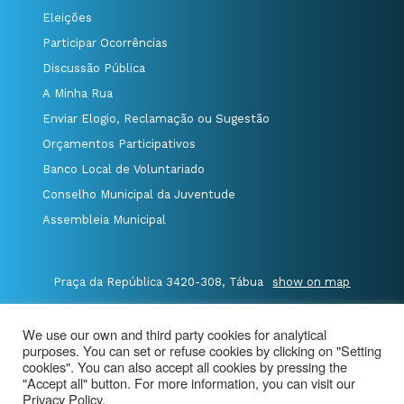
Eleições
Participar Ocorrências
Discussão Pública
A Minha Rua
Enviar Elogio, Reclamação ou Sugestão
Orçamentos Participativos
Banco Local de Voluntariado
Conselho Municipal da Juventude
Assembleia Municipal
Praça da República 3420-308, Tábua
show on map
P.235 410 340
/
F.235 410 349
/
We use our own and third party cookies for analytical
E.geral@cm-tabua.pt
purposes. You can set or refuse cookies by clicking on "Setting
cookies". You can also accept all cookies by pressing the
"Accept all" button. For more information, you can visit our
@Município de Tábua
|
Site Map
|
privacy policy
|
Privacy Policy.
Aviso de Privacidade - Videovigilância