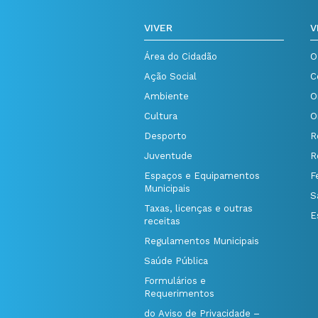
VIVER
V
Área do Cidadão
O
Ação Social
C
Ambiente
O
Cultura
O
Desporto
R
Juventude
R
Espaços e Equipamentos
F
Municipais
S
Taxas, licenças e outras
E
receitas
Regulamentos Municipais
Saúde Pública
Formulários e
Requerimentos
do Aviso de Privacidade –