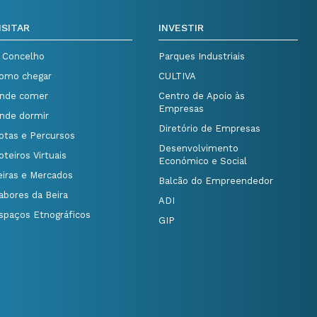
ISITAR
INVESTIR
 Concelho
Parques Industriais
omo chegar
CULTIVA
nde comer
Centro de Apoio às
Empresas
nde dormir
Diretório de Empresas
otas e Percursos
Desenvolvimento
oteiros Virtuais
Económico e Social
eiras e Mercados
Balcão do Empreendedor
abores da Beira
ADI
spaços Etnográficos
GIP