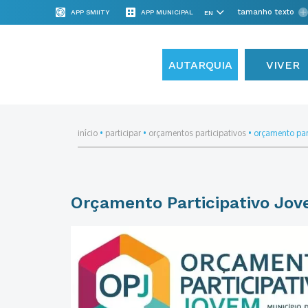
tamanho texto
APP SMIITY
APP MUNICIPAL
AUTARQUIA
VIVER
início
•
participar
•
orçamentos participativos
•
orçamento par
Orçamento Participativo Jo