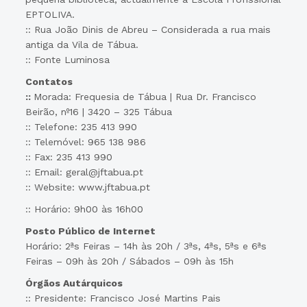
EPTOLIVA.
:: Rua João Dinis de Abreu – Considerada a rua mais
antiga da Vila de Tábua.
:: Fonte Luminosa
Contatos
::
Morada: Frequesia de Tábua | Rua Dr. Francisco
Beirão, nº16 | 3420 – 325 Tábua
:: Telefone: 235 413 990
:: Telemóvel: 965 138 986
:: Fax: 235 413 990
:: Email: geral@jftabua.pt
:: Website: www.jftabua.pt
:: Horário: 9h00 às 16h00
Posto Público de Internet
Horário: 2ªs Feiras – 14h às 20h / 3ªs, 4ªs, 5ªs e 6ªs
Feiras – 09h às 20h / Sábados – 09h às 15h
Órgãos Autárquicos
:: Presidente: Francisco José Martins Pais