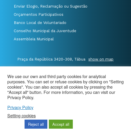
Enviar Elogio, Reclamação ou Sugestão
Orçamentos Participativos
Banco Local de Voluntariado
Conselho Municipal da Juventude
Assembleia Municipal
Praça da República 3420-308, Tábua
show on map
P.235 410 340
/
F.235 410 349
/
We use our own and third party cookies for analytical
E.geral@cm-tabua.pt
purposes. You can set or refuse cookies by clicking on "Setting
cookies". You can also accept all cookies by pressing the
@Município de Tábua
|
Site Map
|
privacy policy
|
"Accept all" button. For more information, you can visit our
Privacy Policy.
Aviso de Privacidade - Videovigilância
Privacy Policy
Setting cookies
Reject all
Accept all