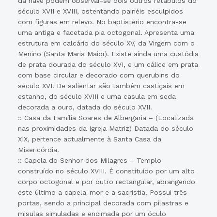
da nave podem observar-se dois outros retábulos do
século XVII e XVIII, ostentando painéis esculpidos
com figuras em relevo. No baptistério encontra-se
uma antiga e facetada pia octogonal. Apresenta uma
estrutura em calcário do século XV, da Virgem com o
Menino (Santa Maria Maior). Existe ainda uma custódia
de prata dourada do século XVI, e um cálice em prata
com base circular e decorado com querubins do
século XVI. De salientar são também castiçais em
estanho, do século XVIII e uma casula em seda
decorada a ouro, datada do século XVII.
:: Casa da Família Soares de Albergaria – (Localizada
nas proximidades da Igreja Matriz) Datada do século
XIX, pertence actualmente à Santa Casa da
Misericórdia.
:: Capela do Senhor dos Milagres – Templo
construído no século XVIII. É constituído por um alto
corpo octogonal e por outro rectangular, abrangendo
este último a capela-mor e a sacristia. Possui três
portas, sendo a principal decorada com pilastras e
misulas simuladas e encimada por um óculo