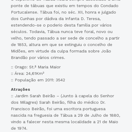
ponte de tábuas que existiu em tempos do Condado
Portucalense. Tábua foi, no séc. XII, honra e julgado
dos Cunhas por dádiva da Infanta D. Teresa,
estendendo-se o poderio desta família por vários
séculos. Todavia, Tábua nunca teve foral, novo ou
velho, tendo passado a ser sede de concelho a partir
de 1853, altura em que se extinguiu o concelho de
Midões, em virtude da culpa formada sobre João
Brandão por vários crimes.
:: Orago: St.ª Maria Maior
:: Área: 24,61Km²
:: População em 2011: 3542
Atrações
:: Jardim Sarah Beirão – (Junto à capela do Senhor
dos Milagres) Sarah Beirão, filha do médico Dr.
Francisco Beirão, foi uma escritora portuguesa
nascida na freguesia de Tábua a 29 de Julho de 1880,
vindo a falecer nesta mesma localidade a 21 de Maio
de 1974.