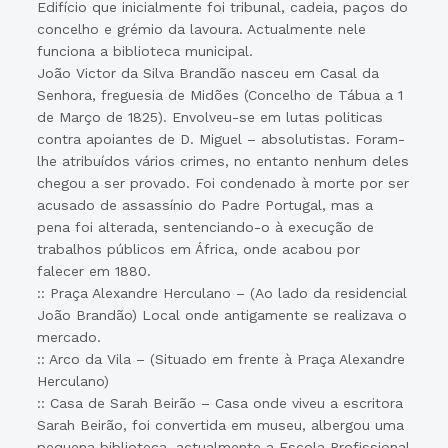
Edifício que inicialmente foi tribunal, cadeia, paços do
concelho e grémio da lavoura. Actualmente nele
funciona a biblioteca municipal.
João Victor da Silva Brandão nasceu em Casal da
Senhora, freguesia de Midões (Concelho de Tábua a 1
de Março de 1825). Envolveu-se em lutas politicas
contra apoiantes de D. Miguel – absolutistas. Foram-
lhe atribuídos vários crimes, no entanto nenhum deles
chegou a ser provado. Foi condenado à morte por ser
acusado de assassínio do Padre Portugal, mas a
pena foi alterada, sentenciando-o à execução de
trabalhos públicos em África, onde acabou por
falecer em 1880.
:: Praça Alexandre Herculano – (Ao lado da residencial
João Brandão) Local onde antigamente se realizava o
mercado.
:: Arco da Vila – (Situado em frente à Praça Alexandre
Herculano)
:: Casa de Sarah Beirão – Casa onde viveu a escritora
Sarah Beirão, foi convertida em museu, albergou uma
pequena biblioteca, actualmente a Escola Profissional