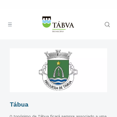
Tábua
O topónimo de Tábua ficará sempre associado a uma