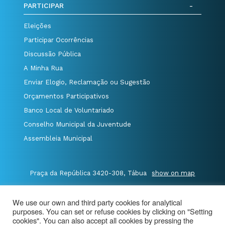
PARTICIPAR
Eleições
Participar Ocorrências
Discussão Pública
A Minha Rua
Enviar Elogio, Reclamação ou Sugestão
Orçamentos Participativos
Banco Local de Voluntariado
Conselho Municipal da Juventude
Assembleia Municipal
Praça da República 3420-308, Tábua
show on map
P.235 410 340
/
F.235 410 349
/
We use our own and third party cookies for analytical
E.geral@cm-tabua.pt
purposes. You can set or refuse cookies by clicking on "Setting
cookies". You can also accept all cookies by pressing the