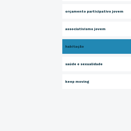
orçamento participativo jovem
associativismo jovem
habitação
saúde e sexualidade
keep moving