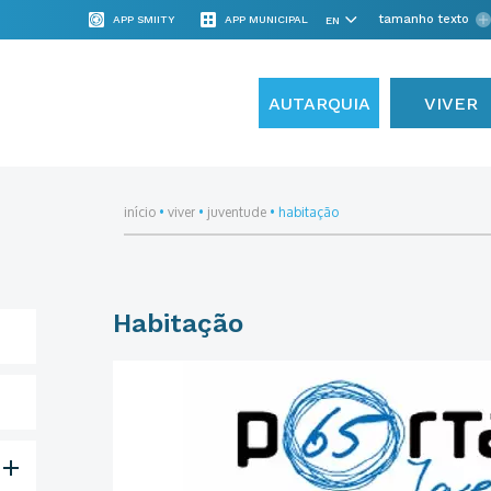
tamanho texto
APP SMIITY
APP MUNICIPAL
AUTARQUIA
VIVER
início
•
viver
•
juventude
•
habitação
Habitação