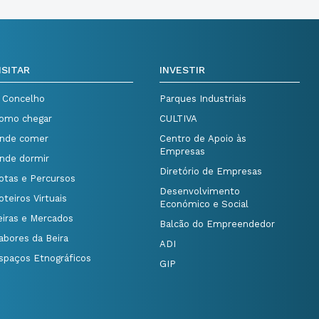
ISITAR
INVESTIR
 Concelho
Parques Industriais
omo chegar
CULTIVA
nde comer
Centro de Apoio às
Empresas
nde dormir
Diretório de Empresas
otas e Percursos
Desenvolvimento
oteiros Virtuais
Económico e Social
eiras e Mercados
Balcão do Empreendedor
abores da Beira
ADI
spaços Etnográficos
GIP