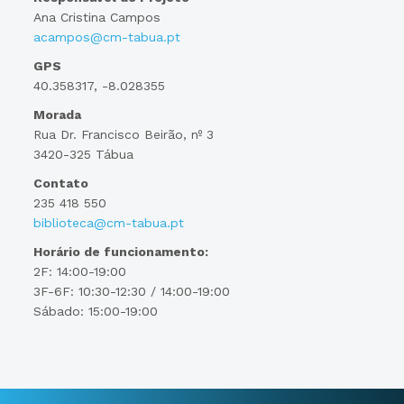
Ana Cristina Campos
acampos@cm-tabua.pt
GPS
40.358317, -8.028355
Morada
Rua Dr. Francisco Beirão, nº 3
3420-325 Tábua
Contato
235 418 550
biblioteca@cm-tabua.pt
Horário de funcionamento:
2F: 14:00-19:00
3F-6F: 10:30-12:30 / 14:00-19:00
Sábado: 15:00-19:00