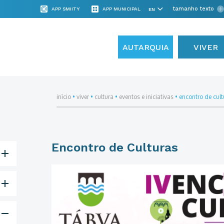
tamanho texto
APP SMIITY
APP MUNICIPAL
AUTARQUIA
VIVER
início
•
viver
•
cultura
•
eventos e iniciativas
•
encontro de cult
Encontro de Culturas