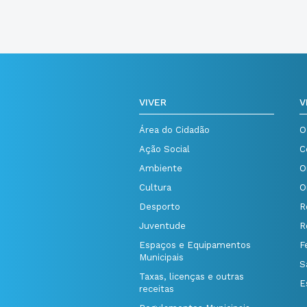
VIVER
V
Área do Cidadão
O
Ação Social
C
Ambiente
O
Cultura
O
Desporto
R
Juventude
R
Espaços e Equipamentos
F
Municipais
S
Taxas, licenças e outras
E
receitas