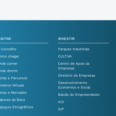
ISITAR
INVESTIR
 Concelho
Parques Industriais
omo chegar
CULTIVA
nde comer
Centro de Apoio às
Empresas
nde dormir
Diretório de Empresas
otas e Percursos
Desenvolvimento
oteiros Virtuais
Económico e Social
eiras e Mercados
Balcão do Empreendedor
abores da Beira
ADI
spaços Etnográficos
GIP