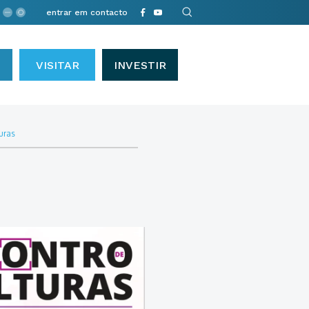
entrar em contacto
VISITAR
INVESTIR
uras