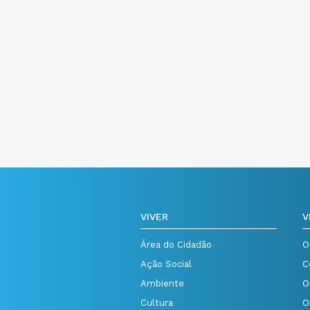
VIVER
V
Área do Cidadão
O
Ação Social
C
Ambiente
O
Cultura
O