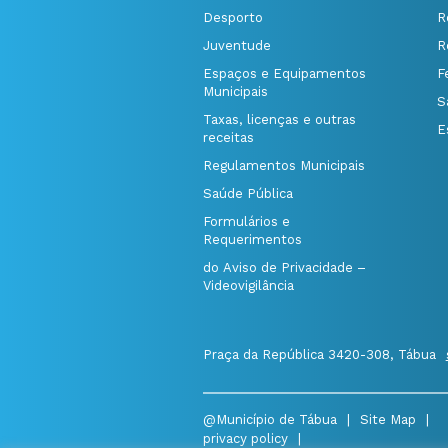
Desporto
R
Juventude
R
Espaços e Equipamentos
F
Municipais
S
Taxas, licenças e outras
E
receitas
Regulamentos Municipais
Saúde Pública
Formulários e
Requerimentos
do Aviso de Privacidade –
Videovigilância
Praça da República 3420-308, Tábua
@Município de Tábua
|
Site Map
|
privacy policy
|