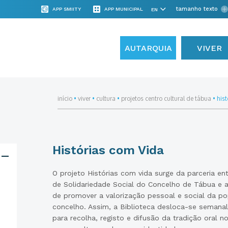
tamanho texto
APP SMIITY
APP MUNICIPAL
AUTARQUIA
VIVER
início
•
viver
•
cultura
•
projetos centro cultural de tábua
•
his
Histórias com Vida
O projeto Histórias com vida surge da parceria ent
de Solidariedade Social do Concelho de Tábua e a 
de promover a valorização pessoal e social da p
concelho. Assim, a Biblioteca desloca-se semanal
para recolha, registo e difusão da tradição oral n