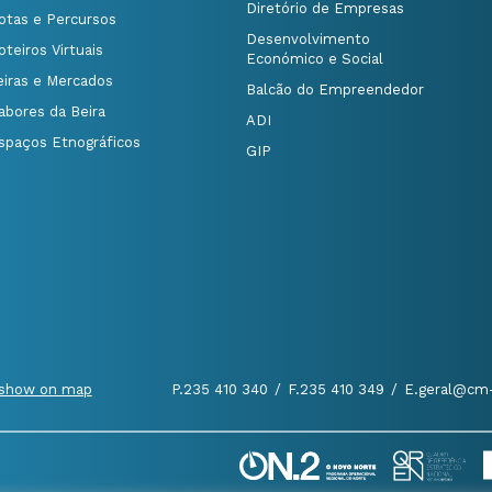
Diretório de Empresas
otas e Percursos
Desenvolvimento
oteiros Virtuais
Económico e Social
eiras e Mercados
Balcão do Empreendedor
abores da Beira
ADI
spaços Etnográficos
GIP
show on map
P.235 410 340
/
F.235 410 349
/
E.geral@cm-