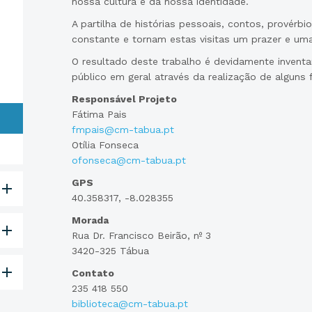
nossa cultura e da nossa identidade.
A partilha de histórias pessoais, contos, provérb
constante e tornam estas visitas um prazer e um
O resultado deste trabalho é devidamente inventar
público em geral através da realização de alguns 
Responsável Projeto
Fátima Pais
fmpais@cm-tabua.pt
Otília Fonseca
ofonseca@cm-tabua.pt
GPS
40.358317, -8.028355
Morada
Rua Dr. Francisco Beirão, nº 3
3420-325 Tábua
Contato
235 418 550
biblioteca@cm-tabua.pt