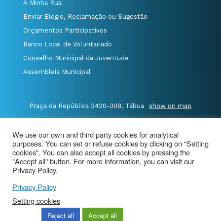
A Minha Rua
Enviar Elogio, Reclamação ou Sugestão
Orçamentos Participativos
Banco Local de Voluntariado
Conselho Municipal da Juventude
Assembleia Municipal
Praça da República 3420-308, Tábua
show on map
P.235 410 340
/
F.235 410 349
/
We use our own and third party cookies for analytical
E.geral@cm-tabua.pt
purposes. You can set or refuse cookies by clicking on "Setting
cookies". You can also accept all cookies by pressing the
@Município de Tábua
|
Site Map
|
privacy policy
|
"Accept all" button. For more information, you can visit our
Privacy Policy.
Aviso de Privacidade - Videovigilância
Privacy Policy
Setting cookies
Reject all
Accept all