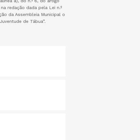
alínea a), do n.º 6, do artigo
 na redação dada pela Lei n.º
ação da Assembleia Municipal o
Juventude de Tábua”.