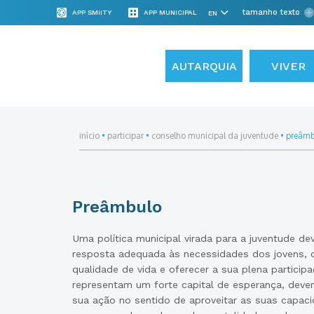
tamanho texto
APP SMIITY
APP MUNICIPAL
AUTARQUIA
VIVER
início
•
participar
•
conselho municipal da juventude
•
preâmb
Preâmbulo
Uma política municipal virada para a juventude d
resposta adequada às necessidades dos jovens, c
qualidade de vida e oferecer a sua plena partici
representam um forte capital de esperança, deve
sua ação no sentido de aproveitar as suas capaci