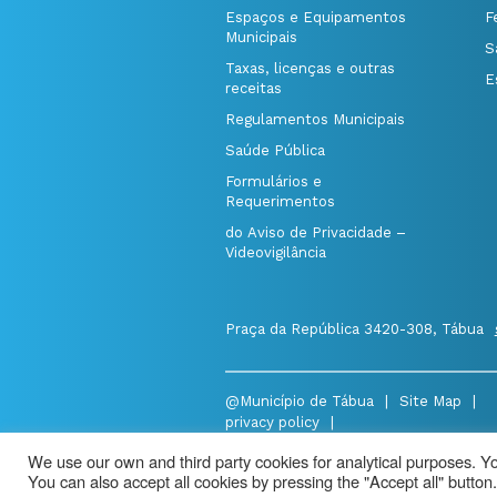
Espaços e Equipamentos
F
Municipais
S
Taxas, licenças e outras
E
receitas
Regulamentos Municipais
Saúde Pública
Formulários e
Requerimentos
do Aviso de Privacidade –
Videovigilância
Praça da República 3420-308, Tábua
@Município de Tábua
|
Site Map
|
privacy policy
|
Aviso de Privacidade - Videovigilância
We use our own and third party cookies for analytical purposes. You
You can also accept all cookies by pressing the "Accept all" button.