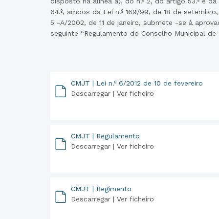
disposto na alínea a), do n.º 2, do artigo 53.º e da 
64.º, ambos da Lei n.º 169/99, de 18 de setembro,
5 -A/2002, de 11 de janeiro, submete -se à aprov
seguinte “Regulamento do Conselho Municipal de 
CMJT | Lei n.º 6/2012 de 10 de fevereiro
Descarregar |
Ver ficheiro
PDF
CMJT | Regulamento
Descarregar |
Ver ficheiro
PDF
CMJT | Regimento
Descarregar |
Ver ficheiro
PDF