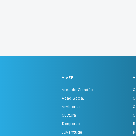
VIVER
V
Área do Cidadão
O
Ação Social
C
Ambiente
O
Cultura
O
Desporto
R
Juventude
R