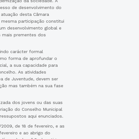
ernização da sociedade. A
cesso de desenvolvimento do
a atuação desta Câmara
a mesma participação constitui
 um desenvolvimento global e
es mais prementes dos
indo carácter formal
como forma de aprofundar o
cial, a sua capacidade para
ncelho. As atividades
ea de Juventude, devem ser
cução mas também na sua fase
lizada dos jovens ou das suas
riação do Conselho Municipal
pressupostos aqui enunciados.
2009, de 18 de fevereiro, e as
fevereiro e ao abrigo do