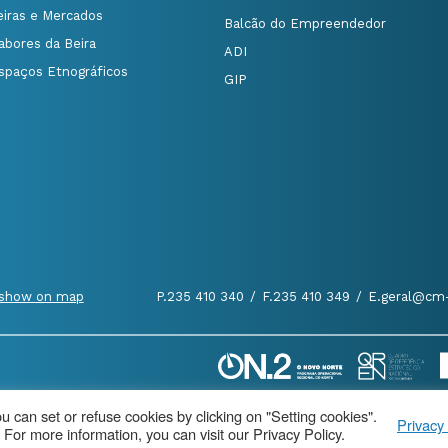
eiras e Mercados
Balcão do Empreendedor
abores da Beira
ADI
spaços Etnográficos
GIP
show on map
P.235 410 340
/
F.235 410 349
/
E.geral@cm-
 can set or refuse cookies by clicking on "Setting cookies".
Privacy 
 For more information, you can visit our Privacy Policy.