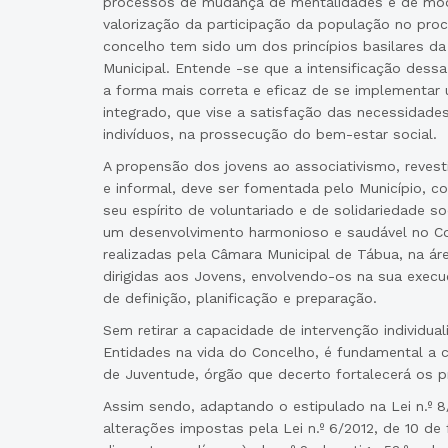
processos de mudança de mentalidades e de mod
valorização da participação da população no pro
concelho tem sido um dos princípios basilares d
Municipal. Entende -se que a intensificação dess
a forma mais correta e eficaz de se implementar
integrado, que vise a satisfação das necessidad
indivíduos, na prossecução do bem-estar social.
A propensão dos jovens ao associativismo, revest
e informal, deve ser fomentada pelo Município, 
seu espírito de voluntariado e de solidariedade so
um desenvolvimento harmonioso e saudável no Co
realizadas pela Câmara Municipal de Tábua, na ár
dirigidas aos Jovens, envolvendo-os na sua exe
de definição, planificação e preparação.
Sem retirar a capacidade de intervenção individua
Entidades na vida do Concelho, é fundamental a c
de Juventude, órgão que decerto fortalecerá os 
Assim sendo, adaptando o estipulado na Lei n.º 8/
alterações impostas pela Lei n.º 6/2012, de 10 de 