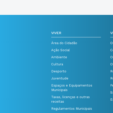
VIVER
V
Área do Cidadão
O
Ação Social
C
Ambiente
O
Cultura
O
Desporto
R
Juventude
R
Espaços e Equipamentos
F
Municipais
S
Taxas, licenças e outras
E
receitas
Regulamentos Municipais