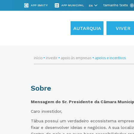
tamanho texto
APP SMIITY
APP MUNICIPAL
AUTARQUIA
VIVER
início
•
investir
•
apoio às empresas
•
apoios e incentivos
Sobre
Mensagem do Sr. Presidente da Câmara Municip
Caro investidor,
Tábua possui um verdadeiro ecossistema empreen
fixar e desenvolver ideias e negócios. A sua locali