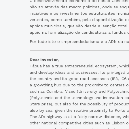
O desenvolvimento económico do nosso Concelho 
não só através das macro políticas, onde se enq
iniciativas e os investimentos estruturantes munic
vertentes, como também, pela disponibilização d
apoios municipais, que vão desde a isenção total 
apoio na formalização de candidaturas a fundos c
Por tudo isto o empreendedorismo é o ADN da n
Dear investor,
Tábua has a true entrepreneurial ecosystem, whic
and develop ideas and businesses. Its privileged l
the country and its good road accesses (IP3, IC6 a
a growthing hub due to the proximity to centers 
such as Coimbra, Viseu (University and Polytechnic
(Polytechnic and the technology and innovation 
Stars prize), but also for the possibility of produc
also by sea, given the relative proximity to Ports 
The A1’s highway is at a fairly narrow distance, w
other national competitive cities such as Lisbon 