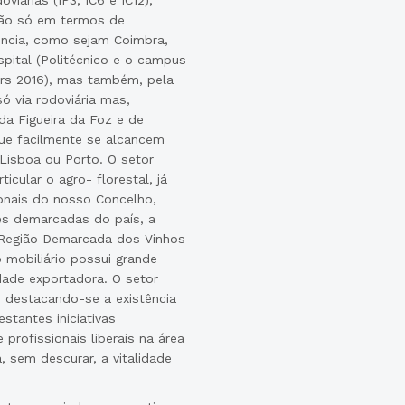
iárias (IP3, IC6 e IC12),
não só em termos de
ência, como sejam Coimbra,
ospital (Politécnico e o campus
ars 2016), mas também, pela
 via rodoviária mas,
da Figueira da Foz e de
 que facilmente se alcancem
Lisboa ou Porto. O setor
icular o agro- florestal, já
cionais do nosso Concelho,
es demarcadas do país, a
 Região Demarcada dos Vinhos
o mobiliário possui grande
ade exportadora. O setor
, destacando-se a existência
stantes iniciativas
profissionais liberais na área
a, sem descurar, a vitalidade