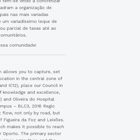
tem-se vindo a concretizar
uadram a organização de
ipais nas mais variadas
e um variadíssimo leque de
ou parcial de taxas até ao
omunitários.
ossa comunidade!
h allows you to capture, set
ocation in the central zone of
nd IC12), place our Council in
of knowledge and excellence,
) and Oliveira do Hospital
campus – BLC3, 2016 Regio
t flow, not only by road, but
of Figueira da Foz and Leixões.
hich makes it possible to reach
or Oporto. The primary sector