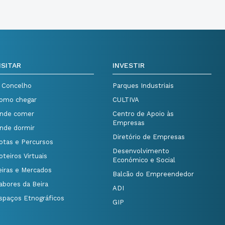
ISITAR
INVESTIR
 Concelho
Parques Industriais
omo chegar
CULTIVA
nde comer
Centro de Apoio às
Empresas
nde dormir
Diretório de Empresas
otas e Percursos
Desenvolvimento
oteiros Virtuais
Económico e Social
eiras e Mercados
Balcão do Empreendedor
abores da Beira
ADI
spaços Etnográficos
GIP