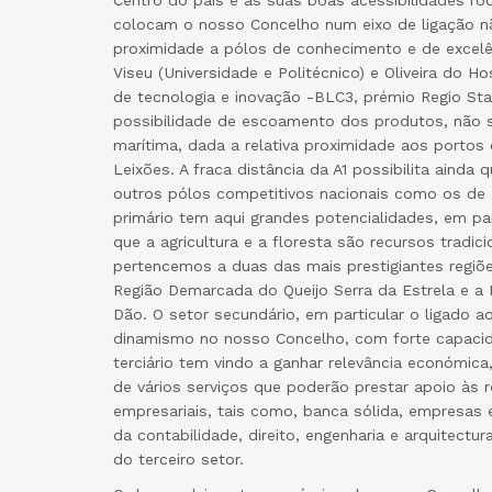
Centro do país e as suas boas acessibilidades rodov
colocam o nosso Concelho num eixo de ligação 
proximidade a pólos de conhecimento e de excel
Viseu (Universidade e Politécnico) e Oliveira do H
de tecnologia e inovação -BLC3, prémio Regio St
possibilidade de escoamento dos produtos, não só
marítima, dada a relativa proximidade aos portos 
Leixões. A fraca distância da A1 possibilita ainda
outros pólos competitivos nacionais como os de 
primário tem aqui grandes potencialidades, em part
que a agricultura e a floresta são recursos tradi
pertencemos a duas das mais prestigiantes regiõ
Região Demarcada do Queijo Serra da Estrela e a
Dão. O setor secundário, em particular o ligado a
dinamismo no nosso Concelho, com forte capacid
terciário tem vindo a ganhar relevância económica
de vários serviços que poderão prestar apoio às re
empresariais, tais como, banca sólida, empresas e 
da contabilidade, direito, engenharia e arquitectur
do terceiro setor.